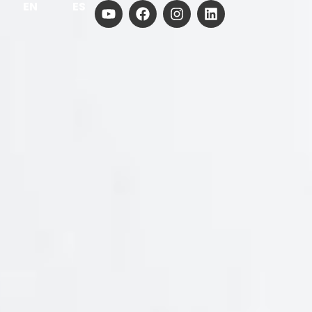
EN
ES